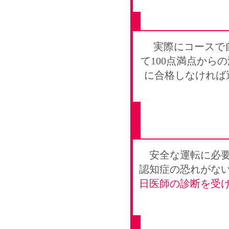
実際にコースで
て100点満点か
に合格しなければ運
安全な運転に必
認知症の恐れがな
日医師の診断を受